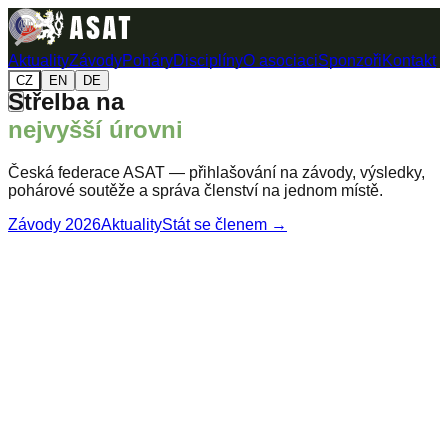
Aktuality
Závody
Poháry
Disciplíny
O asociaci
Sponzoři
Kontakt
CZ
EN
DE
Střelba na
nejvyšší úrovni
Česká federace ASAT — přihlašování na závody, výsledky,
pohárové soutěže a správa členství na jednom místě.
Závody 2026
Aktuality
Stát se členem →