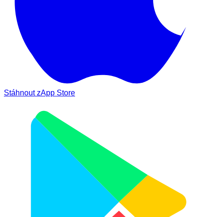
Stáhnout z
App Store