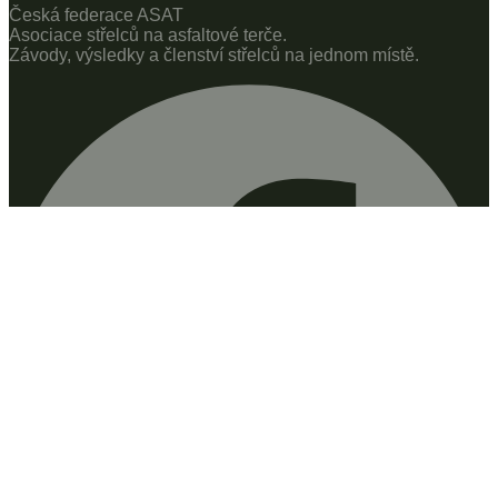
Česká federace ASAT
Asociace střelců na asfaltové terče.
Závody, výsledky a členství střelců na jednom místě.