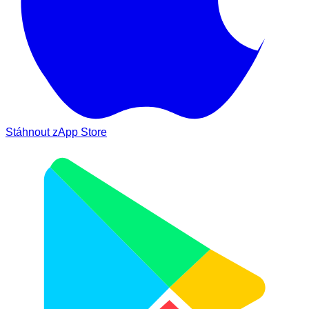
Stáhnout z
App Store