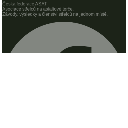
Česká federace ASAT
Asociace střelců na asfaltové terče.
Závody, výsledky a členství střelců na jednom místě.