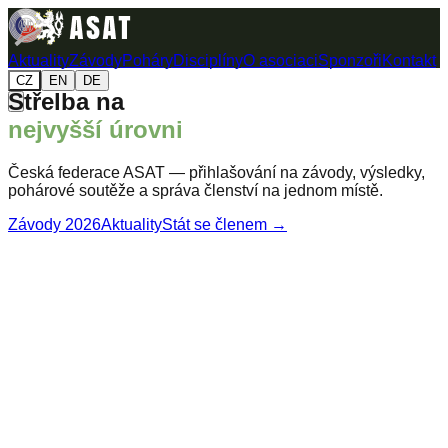
Aktuality
Závody
Poháry
Disciplíny
O asociaci
Sponzoři
Kontakt
CZ
EN
DE
Střelba na
nejvyšší úrovni
Česká federace ASAT — přihlašování na závody, výsledky,
pohárové soutěže a správa členství na jednom místě.
Závody 2026
Aktuality
Stát se členem →