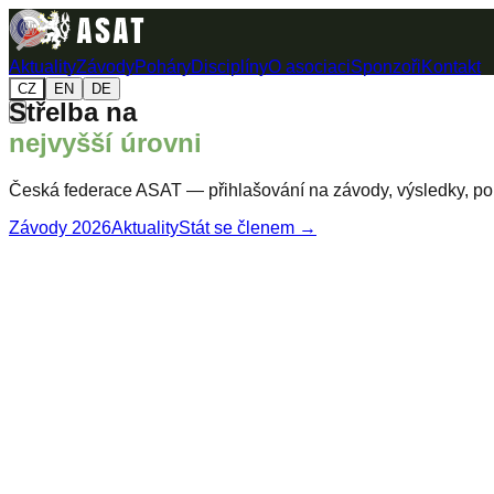
Aktuality
Závody
Poháry
Disciplíny
O asociaci
Sponzoři
Kontakt
CZ
EN
DE
Střelba na
nejvyšší úrovni
Česká federace ASAT — přihlašování na závody, výsledky, poh
Závody 2026
Aktuality
Stát se členem →