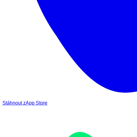
Stáhnout z
App Store