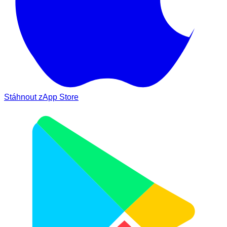
Stáhnout z
App Store