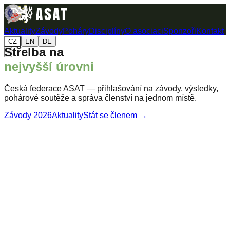
Aktuality
Závody
Poháry
Disciplíny
O asociaci
Sponzoři
Kontakt
CZ
EN
DE
Střelba na
nejvyšší úrovni
Česká federace ASAT — přihlašování na závody, výsledky,
pohárové soutěže a správa členství na jednom místě.
Závody 2026
Aktuality
Stát se členem →