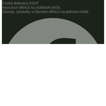
Česká federace ASAT
Asociace střelců na asfaltové terče.
Závody, výsledky a členství střelců na jednom místě.