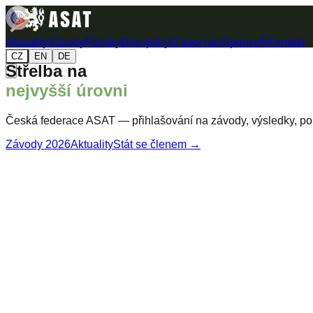
Aktuality
Závody
Poháry
Disciplíny
O asociaci
Sponzoři
Kontakt
CZ
EN
DE
Střelba na
nejvyšší úrovni
Česká federace ASAT — přihlašování na závody, výsledky, poh
Závody 2026
Aktuality
Stát se členem →