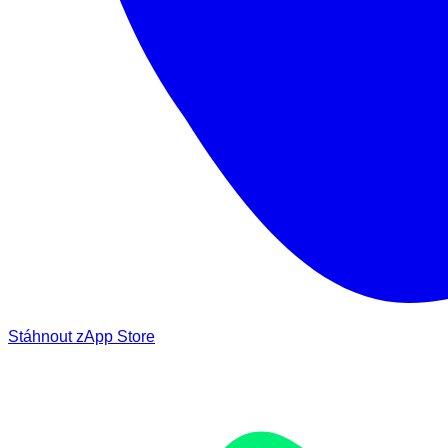
Stáhnout z
App Store