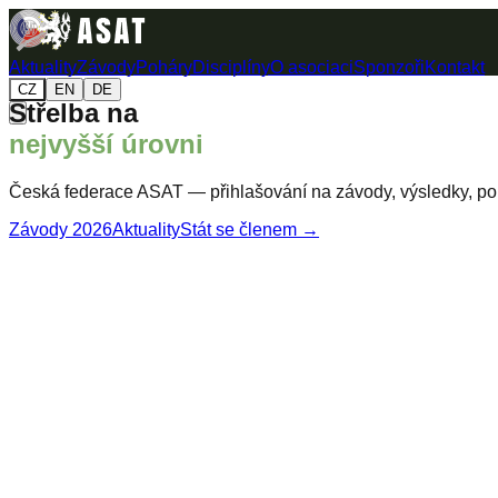
Aktuality
Závody
Poháry
Disciplíny
O asociaci
Sponzoři
Kontakt
CZ
EN
DE
Střelba na
nejvyšší úrovni
Česká federace ASAT — přihlašování na závody, výsledky, poh
Závody 2026
Aktuality
Stát se členem →