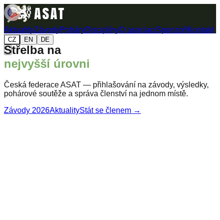
Aktuality
Závody
Poháry
Disciplíny
O asociaci
Sponzoři
Kontakt
CZ
EN
DE
Střelba na
nejvyšší úrovni
Česká federace ASAT — přihlašování na závody, výsledky,
pohárové soutěže a správa členství na jednom místě.
Závody 2026
Aktuality
Stát se členem →