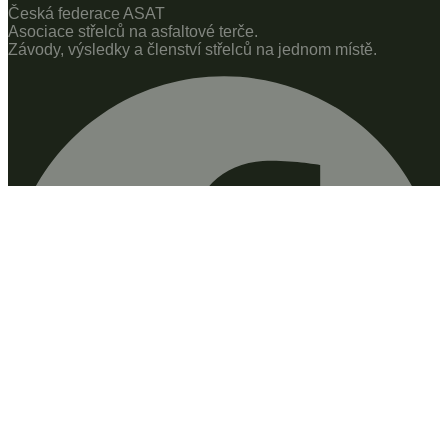
Česká federace ASAT
Asociace střelců na asfaltové terče.
Závody, výsledky a členství střelců na jednom místě.