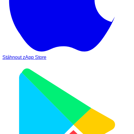
Stáhnout z
App Store