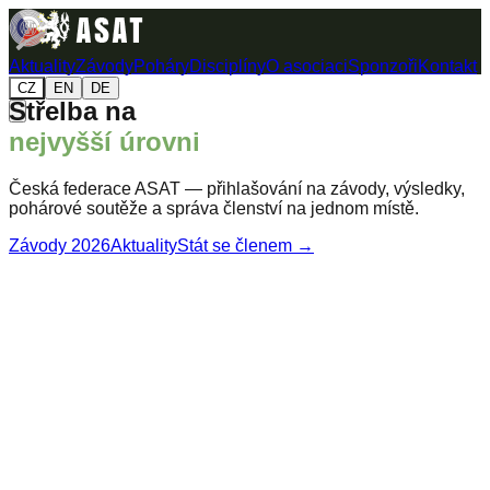
Aktuality
Závody
Poháry
Disciplíny
O asociaci
Sponzoři
Kontakt
CZ
EN
DE
Střelba na
nejvyšší úrovni
Česká federace ASAT — přihlašování na závody, výsledky,
pohárové soutěže a správa členství na jednom místě.
Závody 2026
Aktuality
Stát se členem →