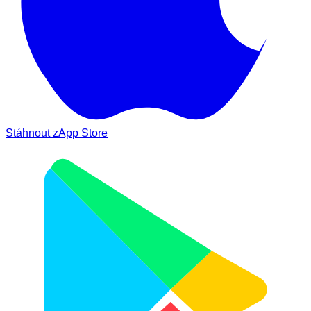
Stáhnout z
App Store