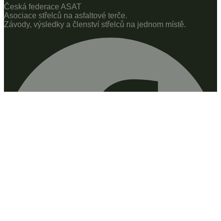
Česká federace ASAT
Asociace střelců na asfaltové terče.
Závody, výsledky a členství střelců na jednom místě.