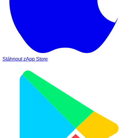
Stáhnout z
App Store