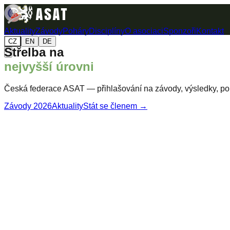
Aktuality
Závody
Poháry
Disciplíny
O asociaci
Sponzoři
Kontakt
CZ
EN
DE
Střelba na
nejvyšší úrovni
Česká federace ASAT — přihlašování na závody, výsledky, poh
Závody 2026
Aktuality
Stát se členem →