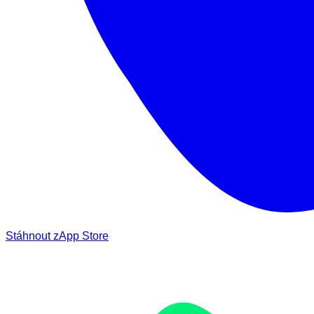
Stáhnout z
App Store