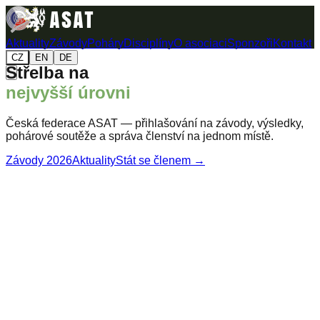
Aktuality
Závody
Poháry
Disciplíny
O asociaci
Sponzoři
Kontakt
CZ
EN
DE
Střelba na
nejvyšší úrovni
Česká federace ASAT — přihlašování na závody, výsledky,
pohárové soutěže a správa členství na jednom místě.
Závody 2026
Aktuality
Stát se členem →