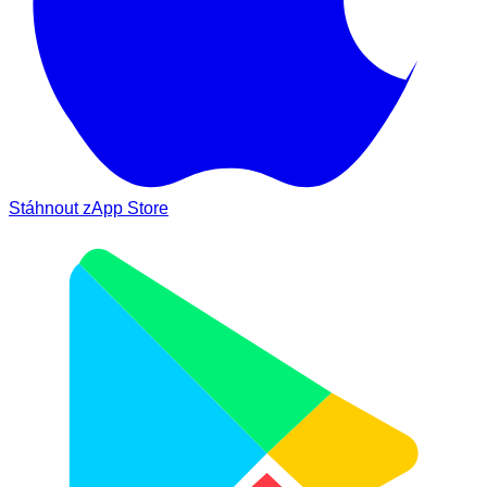
Stáhnout z
App Store