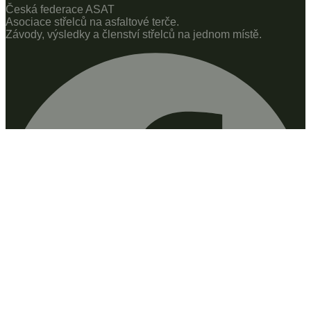
Česká federace ASAT
Asociace střelců na asfaltové terče.
Závody, výsledky a členství střelců na jednom místě.